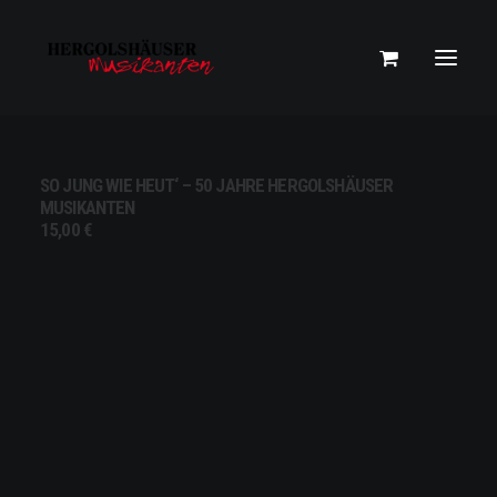
SO JUNG WIE HEUT‘ – 50 JAHRE HERGOLSHÄUSER
MUSIKANTEN
15,00
€